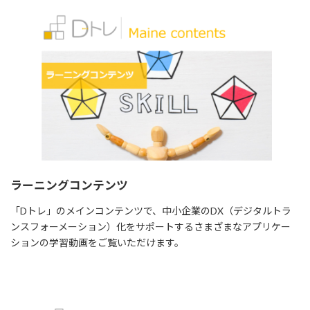
の
一
作
歩！
り
ペ
方
ー
パ
ー
レ
ス
化
の
進
め
方
ラーニングコンテンツ
「Dトレ」のメインコンテンツで、中小企業のDX（デジタルトラ
ンスフォーメーション）化をサポートするさまざまなアプリケー
ションの学習動画をご覧いただけます。
Read more