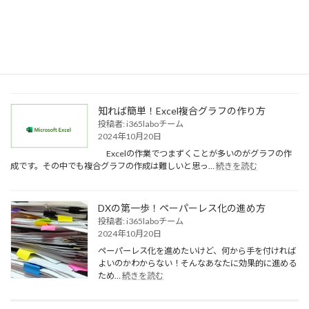
知らなきゃ損！世界が変わるMicrosoft 365の
能
る？
可能性！
IT
投稿者: i365laboチーム
人
2024年10月20日
材
不
Office 2021のサポートが2025年10月に終了するという話をよく耳にします
足
:
が、次はどうした…
続きを読む
が
知
中
ら
小
な
知れば簡単！Excel複合グラフの作り方
企
き
投稿者: i365laboチーム
業
ゃ
2024年10月20日
に
損！
与
世
Excelの作業でつまずくことが多いのがグラフの作
:
え
界
成です。その中でも複合グラフの作成は難しいと思っ…
続きを読む
知
る
が
れ
影
変
ば
響
わ
DXの第一歩！ペーパーレス化の進め方
簡
る
投稿者: i365laboチーム
単！
Microsoft
2024年10月20日
Excel
365
複
の
ペーパーレス化を進めたいけど、何から手を付ければ
合
可
よいのかわからない！そんなあなたに効果的に進める
グ
:
能
ため…
続きを読む
DX
ラ
性！
の
フ
第