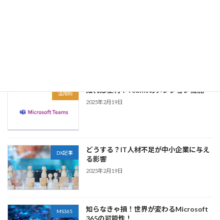
んか？このような見落としを防ぐのが「メンシ
ョン」機 […]
続きを読む
最近の投稿
知れば便利！Teamsのメンション機能
活用術
2025年2月19日
どうする？IT人材不足が中小企業に与え
DX記事
る影響
2025年2月19日
知らなきゃ損！世界が変わるMicrosoft
MS365
365の可能性！