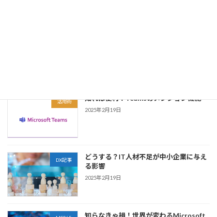
コンなどのデバイスすべてに脅威を含む可能性
があるとみなし、ネットワークインフラや情報
[…]
続きを読む
最近の投稿
知れば便利！Teamsのメンション機能
活用術
2025年2月19日
どうする？IT人材不足が中小企業に与え
DX記事
る影響
2025年2月19日
知らなきゃ損！世界が変わるMicrosoft