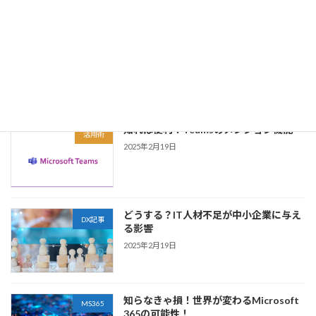
用された言葉です。同レポートでは、2025年ま
でに多くのITシステム […]
続きを読む
最近の投稿
知れば便利！Teamsのメンション機能
活用術
2025年2月19日
どうする？IT人材不足が中小企業に与え
DX記事
る影響
2025年2月19日
知らなきゃ損！世界が変わるMicrosoft
MS365
365の可能性！